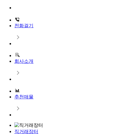
Close
전화걸기
회사소개
추천매물
직거래장터